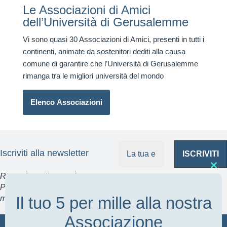
Le Associazioni di Amici
dell’Università di Gerusalemme
Vi sono quasi 30 Associazioni di Amici, presenti in tutti i
continenti, animate da sostenitori dediti alla causa
comune di garantire che l’Università di Gerusalemme
rimanga tra le migliori università del mondo
Elenco Associazioni
Iscriviti alla newsletter
Clo
Rispettiamo la tu
a privacy.
this
Potrai disiscriverti in qualsiasi
Il tuo 5 per mille alla nostra
mod
momento.
Associazione
© 2024 Associazione Italiana Amici dell'Università di