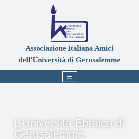
Vai
al
contenuto
Associazione Italiana Amici
dell'Università di Gerusalemme
L’Università Ebraica di
Gerusalemme